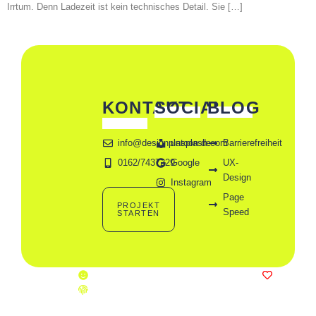
Irrtum. Denn Ladezeit ist kein technisches Detail. Sie […]
KONTAKT
SOCIAL
BLOG
info@designplatoon.de
unsplash.com
Barrierefreiheit
0162/7437229
Google
UX-
Design
Instagram
Page
PROJEKT
Speed
STARTEN
2026 //
Impressum
Gebaut von uns. Für euch
designplatoon.
Datenschutz